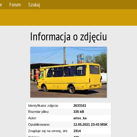
ie
Forum
Szukaj
Informacja o zdjęciu
Identyfikator zdjęcia:
2633161
Rozmiar pliku:
335 kB
Autor:
ariss_ka
Opublikowano:
12.05.2021 23:43 MSK
Znajduje się na stronę, dni:
1914