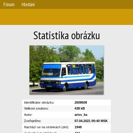
Fórum
Hledání
Statistika obrázku
Identifikátor obrázku:
2608608
Velikost souboru:
438 kB
Autor:
ariss_ka
Zveřejněno:
07.04.2021 00:40 MSK
Nachází se na stránkách (dní):
1948