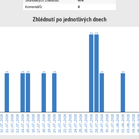
Jednotlivých zhlédnutí:
474
Komentářů:
0
Zhlédnutí po jednotlivých dnech