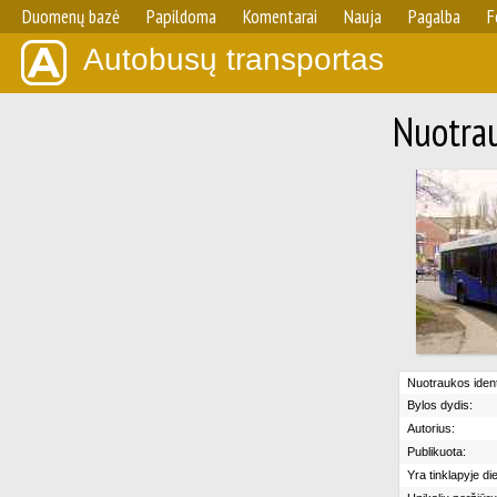
Duomenų bazė
Papildoma
Komentarai
Nauja
Pagalba
F
Autobusų transportas
Nuotrau
Nuotraukos identi
Bylos dydis:
Autorius:
Publikuota:
Yra tinklapyje di