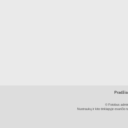
Pradžia
© Fotobus admini
Nuotraukų ir kito tinklapyje esančio t