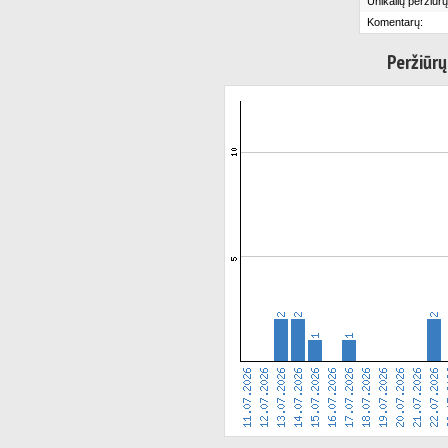
Unikalių peržiūrų
Komentarų:
Peržiūrų