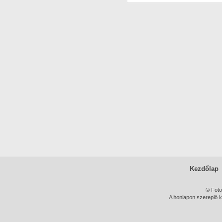
Kezdőlap
© Foto
A honlapon szereplő k