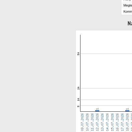
Megte
Komm
N