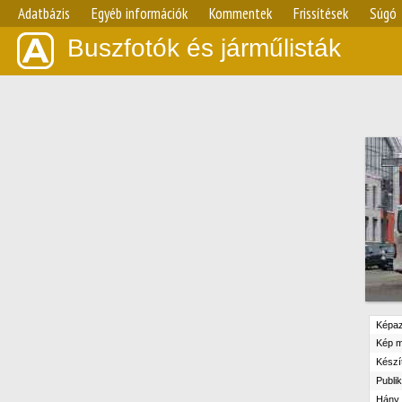
Adatbázis
Egyéb információk
Kommentek
Frissítések
Súgó
Buszfotók és járműlisták
Képaz
Kép m
Készít
Publik
Hány n