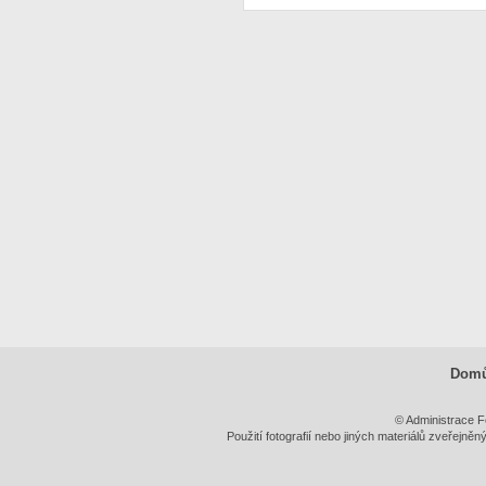
Dom
© Administrace F
Použití fotografií nebo jiných materiálů zveřejně