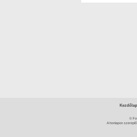
Kezdőla
© Fo
A honlapon szereplő 