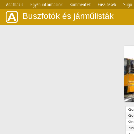
Adatbázis
Egyéb információk
Kommentek
Frissítések
Súgó
Buszfotók és járműlisták
Kép
Kép 
Kész
Publ