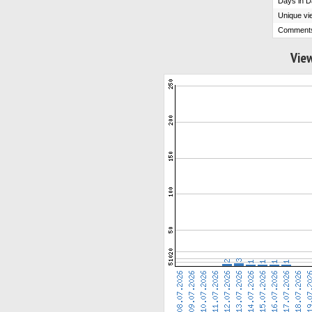
Days in D
Unique vi
Comment
View