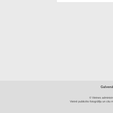
Galven
© Vietnes administ
Vietnē publicēto fotogrāfiju un citu 