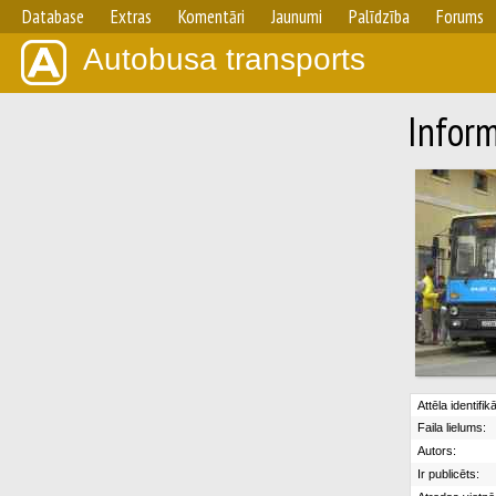
Database
Extras
Komentāri
Jaunumi
Palīdzība
Forums
Autobusa transports
Inform
Attēla identifik
Faila lielums:
Autors:
Ir publicēts: