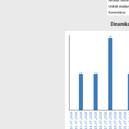
Atrodas vietnē
Unikāli skatīju
Komentārus:
Dinamik