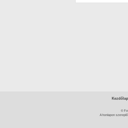
Kezdőla
© Fo
A honlapon szereplő 