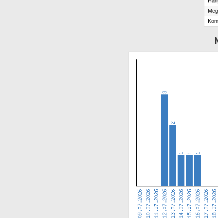
Hány
Megt
Kom