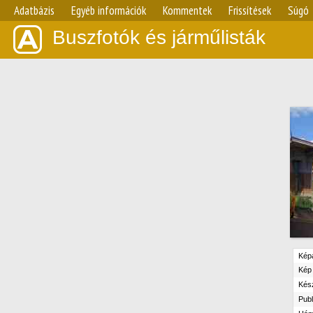
Adatbázis
Egyéb információk
Kommentek
Frissítések
Súgó
Buszfotók és járműlisták
Kép
Kép 
Kész
Publ