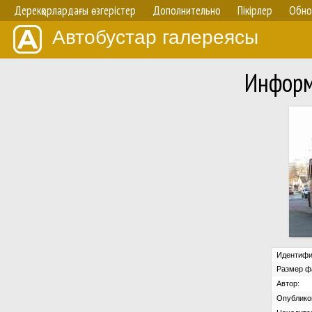
Дерекқорлардағы өзгерістер
Дополнительно
Пікірлер
Обно
Автобустар галереясы
Информ
Идентифи
Размер ф
Автор:
Опублико