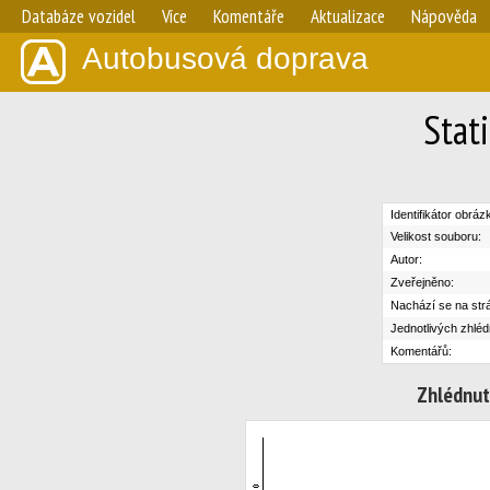
Databáze vozidel
Více
Komentáře
Aktualizace
Nápověda
Autobusová doprava
Stat
Identifikátor obráz
Velikost souboru:
Autor:
Zveřejněno:
Nachází se na str
Jednotlivých zhléd
Komentářů:
Zhlédnut