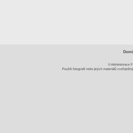
Dom
© Administrace F
Použití fotografií nebo jiných materiálů zveřejně