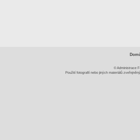
Dom
© Administrace F
Použití fotografií nebo jiných materiálů zveřejně