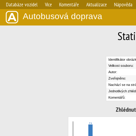
Databáze vozidel
Více
Komentáře
Aktualizace
Nápověda
Autobusová doprava
Stat
Identifikátor obráz
Velikost souboru:
Autor:
Zveřejněno:
Nachází se na str
Jednotlivých zhléd
Komentářů:
Zhlédnut