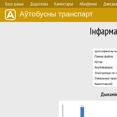
База даных
Дадаткова
Каментарыі
Абнаўленнi
Даведк
Аўтобусны транспарт
Iнфарма
Ідэнтыфікатар м
Памер файла:
Аўтар:
Апублікавана:
Знаходзіцца на с
Унікальных праг
Каментарыяў:
Дынамік