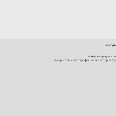
Галоўн
© Адміністрацыя са
Выкарыстанне фатаграфій і іншых матэрыялаў, 