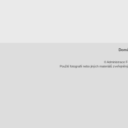
Dom
© Administrace F
Použití fotografií nebo jiných materiálů zveřejně