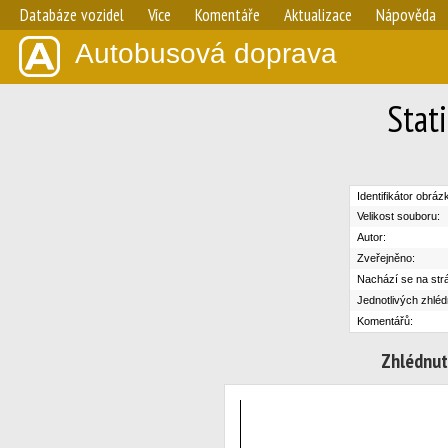
Databáze vozidel
Více
Komentáře
Aktualizace
Nápověda
Autobusová doprava
Stat
Identifikátor obráz
Velikost souboru:
Autor:
Zveřejněno:
Nachází se na str
Jednotlivých zhléd
Komentářů:
Zhlédnut