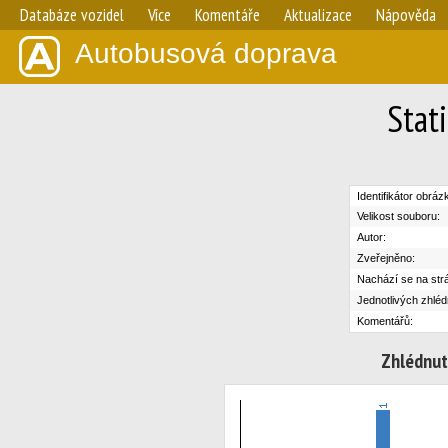
Databáze vozidel
Více
Komentáře
Aktualizace
Nápověda
Autobusová doprava
Stat
Identifikátor obráz
Velikost souboru:
Autor:
Zveřejněno:
Nachází se na str
Jednotlivých zhléd
Komentářů:
Zhlédnut