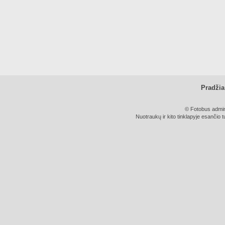
Pradžia
© Fotobus admini
Nuotraukų ir kito tinklapyje esančio t