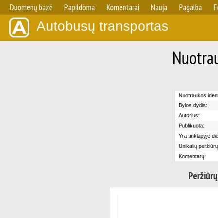
Duomenų bazė
Papildoma
Komentarai
Nauja
Pagalba
F
Autobusų transportas
Nuotrau
Nuotraukos identi
Bylos dydis:
Autorius:
Publikuota:
Yra tinklapyje di
Unikalių peržiūrų
Komentarų:
Peržiūrų