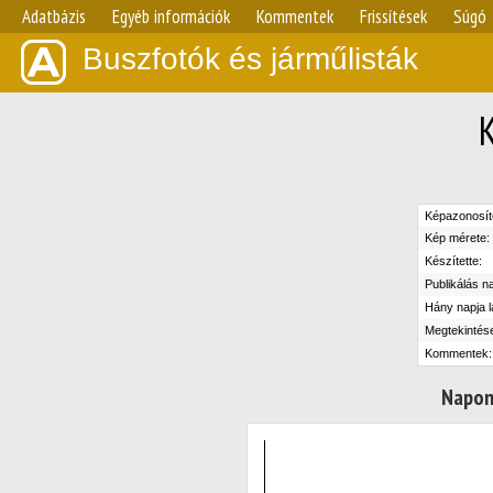
Adatbázis
Egyéb információk
Kommentek
Frissítések
Súgó
Buszfotók és járműlisták
Képazonosít
Kép mérete:
Készítette:
Publikálás n
Hány napja l
Megtekintés
Kommentek:
Napon