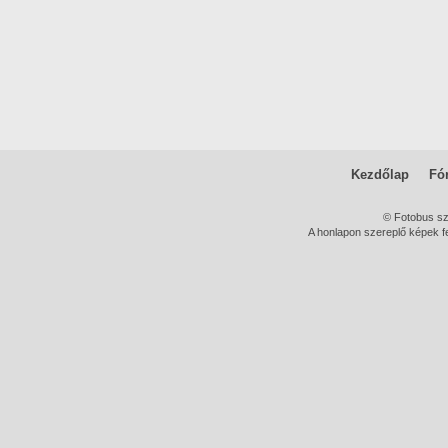
Kezdőlap
Fó
© Fotobus s
A honlapon szereplő képek fe