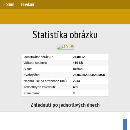
Fórum
Hledání
Statistika obrázku
Identifikátor obrázku:
2440112
Velikost souboru:
410 kB
Autor:
beffan
Zveřejněno:
25.06.2020 23:23 MSK
Nachází se na stránkách (dní):
2234
Jednotlivých zhlédnutí:
465
Komentářů:
0
Zhlédnutí po jednotlivých dnech