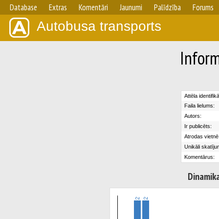
Database
Extras
Komentāri
Jaunumi
Palīdzība
Forums
Autobusa transports
Inform
Attēla identifik
Faila lielums:
Autors:
Ir publicēts:
Atrodas vietnē
Unikāli skatīju
Komentārus:
Dinamik