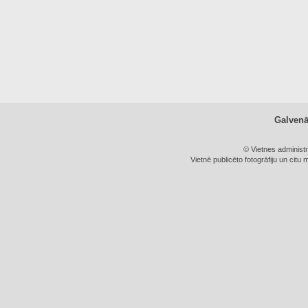
Galven
© Vietnes administ
Vietnē publicēto fotogrāfiju un citu 