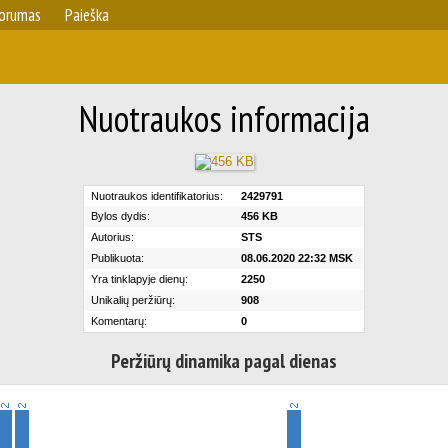
orumas
Paieška
Nuotraukos informacija
Nuotraukos identifikatorius:
2429791
Bylos dydis:
456 KB
Autorius:
STS
Publikuota:
08.06.2020 22:32 MSK
Yra tinklapyje dienų:
2250
Unikalių peržiūrų:
908
Komentarų:
0
Peržiūrų dinamika pagal dienas