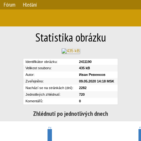
Fórum
Hledání
Statistika obrázku
Identifikátor obrázku:
2411190
Velikost souboru:
435 kB
Autor:
Иван Ревенков
Zveřejněno:
09.05.2020 14:18 MSK
Nachází se na stránkách (dní):
2282
Jednotlivých zhlédnutí:
720
Komentářů:
0
Zhlédnutí po jednotlivých dnech