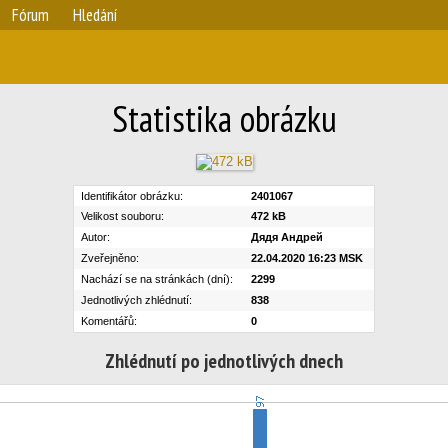
Fórum
Hledání
Statistika obrázku
Identifikátor obrázku:
2401067
Velikost souboru:
472 kB
Autor:
Дядя Андрей
Zveřejněno:
22.04.2020 16:23 MSK
Nachází se na stránkách (dní):
2299
Jednotlivých zhlédnutí:
838
Komentářů:
0
Zhlédnutí po jednotlivých dnech