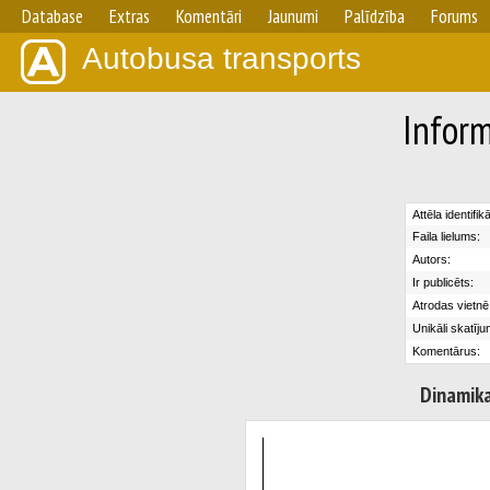
Database
Extras
Komentāri
Jaunumi
Palīdzība
Forums
Autobusa transports
Inform
Attēla identifik
Faila lielums:
Autors:
Ir publicēts:
Atrodas vietnē
Unikāli skatīju
Komentārus:
Dinamik