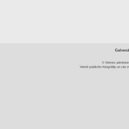
Galven
© Vietnes administ
Vietnē publicēto fotogrāfiju un citu 