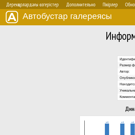
Дерекқорлардағы өзгерістер
Дополнительно
Пікірлер
Обно
Автобустар галереясы
Информ
Идентифи
Размер ф
Автор:
Опублико
Находится
Уникальн
Коммента
Дин