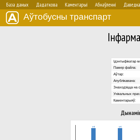
База даных
Дадаткова
Каментарыі
Абнаўленнi
Даведк
Аўтобусны транспарт
Iнфарм
Ідэнтыфікатар м
Памер файла:
Аўтар:
Апублікавана:
Знаходзіцца на с
Унікальных праг
Каментарыяў:
Дынамік