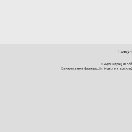
Галоўн
© Адміністрацыя са
Выкарыстанне фатаграфій і іншых матэрыялаў, 