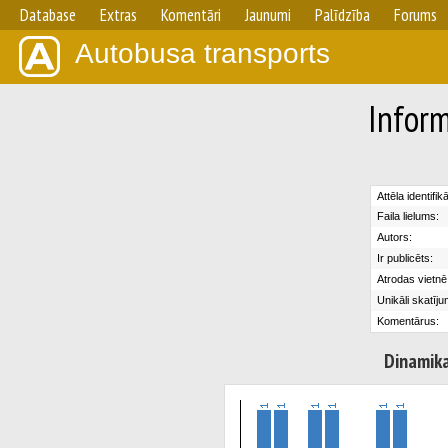
Database
Extras
Komentāri
Jaunumi
Palīdzība
Forums
Autobusa transports
Inform
Attēla identifik
Faila lielums:
Autors:
Ir publicēts:
Atrodas vietnē
Unikāli skatīju
Komentārus:
Dinamik