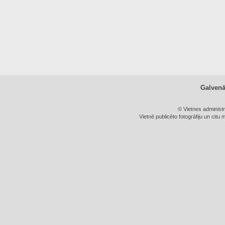
Galven
© Vietnes administ
Vietnē publicēto fotogrāfiju un citu 