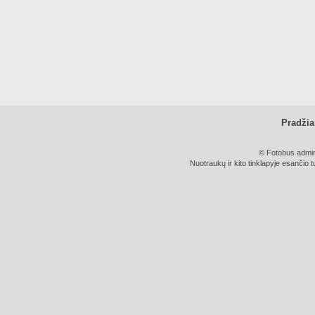
Pradžia
© Fotobus admini
Nuotraukų ir kito tinklapyje esančio t