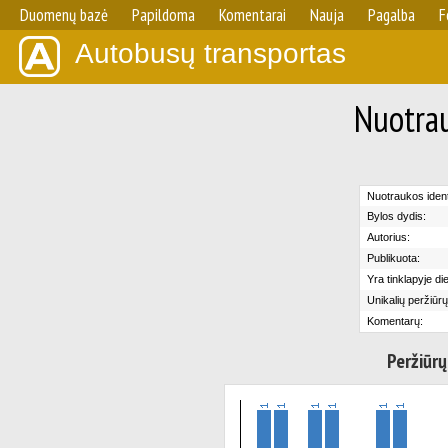
Duomenų bazė
Papildoma
Komentarai
Nauja
Pagalba
F
Autobusų transportas
Nuotrau
Nuotraukos identi
Bylos dydis:
Autorius:
Publikuota:
Yra tinklapyje di
Unikalių peržiūrų
Komentarų:
Peržiūrų