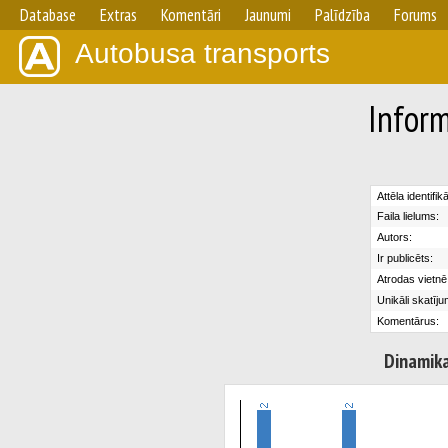
Database
Extras
Komentāri
Jaunumi
Palīdzība
Forums
Autobusa transports
Inform
Attēla identifik
Faila lielums:
Autors:
Ir publicēts:
Atrodas vietnē
Unikāli skatīju
Komentārus:
Dinamik