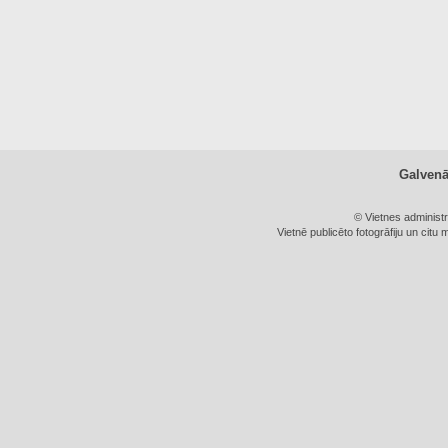
Galven
© Vietnes administ
Vietnē publicēto fotogrāfiju un citu 