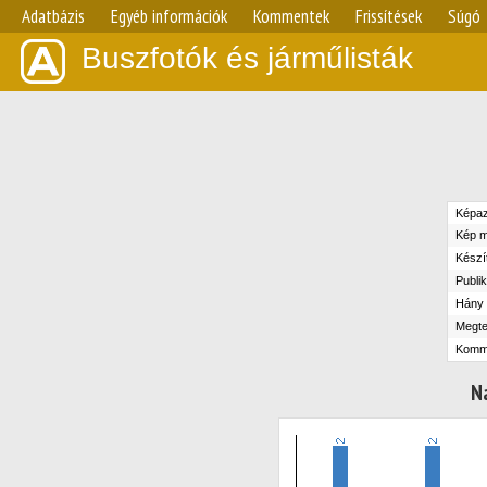
Adatbázis
Egyéb információk
Kommentek
Frissítések
Súgó
Buszfotók és járműlisták
Képaz
Kép m
Készít
Publik
Hány n
Megte
Komm
N