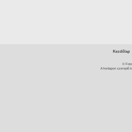
Kezdőlap
© Foto
A honlapon szereplő k