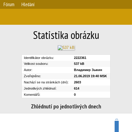
Fórum
Hledání
Statistika obrázku
Identifikátor obrázku:
2222361
Velikost souboru:
537 kB
Autor:
Владимир Зыкин
Zveřejněno:
21.06.2019 19:40 MSK
Nachází se na stránkách (dní):
2603
Jednotlivých zhlédnutí:
614
Komentářů:
0
Zhlédnutí po jednotlivých dnech