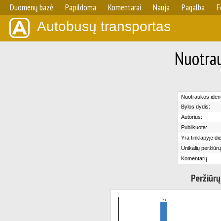
Duomenų bazė
Papildoma
Komentarai
Nauja
Pagalba
F
Autobusų transportas
Nuotrau
Nuotraukos identi
Bylos dydis:
Autorius:
Publikuota:
Yra tinklapyje di
Unikalių peržiūrų
Komentarų:
Peržiūrų