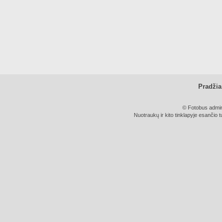
Pradžia
© Fotobus admini
Nuotraukų ir kito tinklapyje esančio t