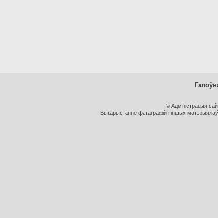
Галоўн
© Адміністрацыя са
Выкарыстанне фатаграфій і іншых матэрыялаў, 