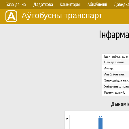
База даных
Дадаткова
Каментарыі
Абнаўленнi
Даведк
Аўтобусны транспарт
Iнфарма
Ідэнтыфікатар м
Памер файла:
Аўтар:
Апублікавана:
Знаходзіцца на с
Унікальных праг
Каментарыяў:
Дынамік