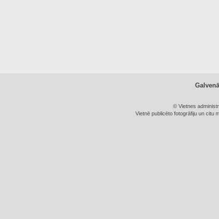
Galven
© Vietnes administ
Vietnē publicēto fotogrāfiju un citu 