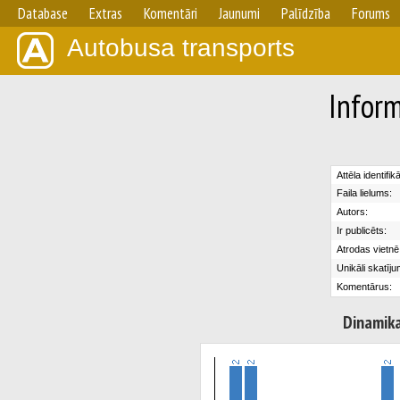
Database
Extras
Komentāri
Jaunumi
Palīdzība
Forums
Autobusa transports
Inform
Attēla identifik
Faila lielums:
Autors:
Ir publicēts:
Atrodas vietnē
Unikāli skatīju
Komentārus:
Dinamik