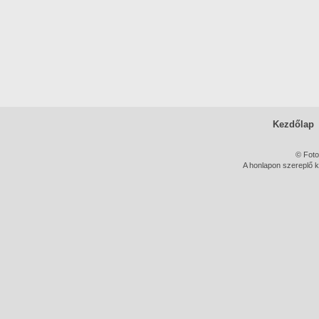
Kezdőlap
© Foto
A honlapon szereplő k