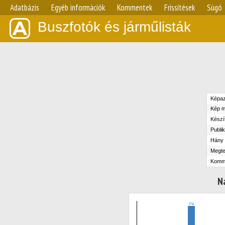
Adatbázis
Egyéb információk
Kommentek
Frissítések
Súgó
Buszfotók és járműlisták
Képaz
Kép m
Készít
Publik
Hány n
Megte
Komm
N