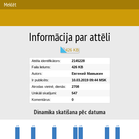
Meklēt
Informācija par attēli
Attēla identifikātors:
2145228
Faila lielums:
426 KB
Autors:
Евгений Мамыкин
Ir publicēts:
10.03.2019 09:44 MSK
Atrodas vietnē, dienās:
2708
Unikāli skatījumi:
547
Komentārus:
0
Dinamika skatišana pēc datuma