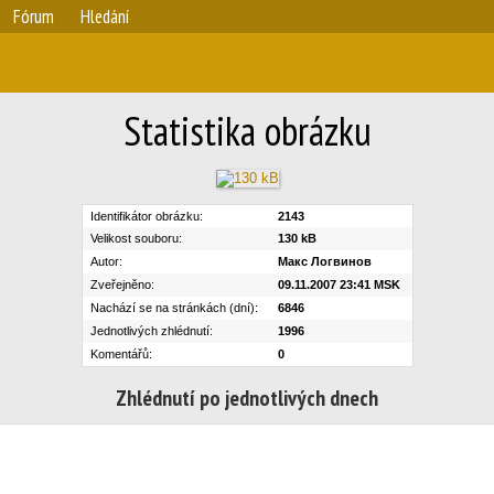
Fórum
Hledání
Statistika obrázku
Identifikátor obrázku:
2143
Velikost souboru:
130 kB
Autor:
Макс Логвинов
Zveřejněno:
09.11.2007 23:41 MSK
Nachází se na stránkách (dní):
6846
Jednotlivých zhlédnutí:
1996
Komentářů:
0
Zhlédnutí po jednotlivých dnech