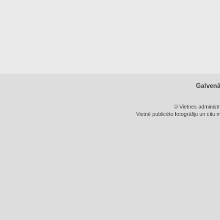
Galven
© Vietnes administ
Vietnē publicēto fotogrāfiju un citu 