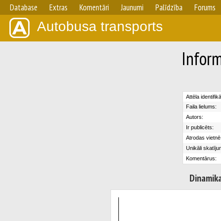
Database
Extras
Komentāri
Jaunumi
Palīdzība
Forums
Autobusa transports
Inform
Attēla identifik
Faila lielums:
Autors:
Ir publicēts:
Atrodas vietnē
Unikāli skatīju
Komentārus:
Dinamik