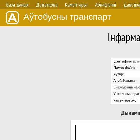
База даных
Дадаткова
Каментарыі
Абнаўленнi
Даведк
Аўтобусны транспарт
Iнфарм
Ідэнтыфікатар м
Памер файла:
Аўтар:
Апублікавана:
Знаходзіцца на с
Унікальных праг
Каментарыяў:
Дынамік