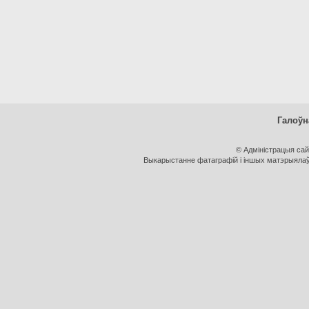
Галоўн
© Адміністрацыя са
Выкарыстанне фатаграфій і іншых матэрыялаў, 