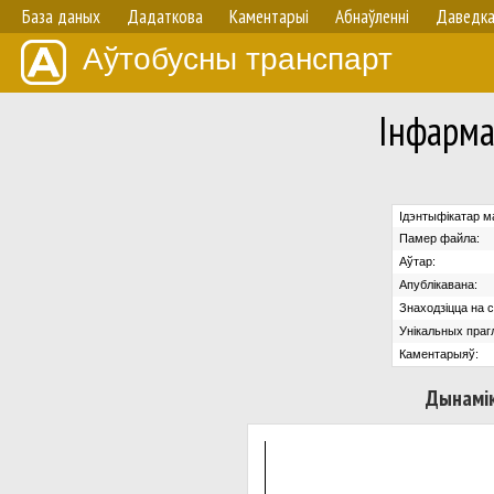
База даных
Дадаткова
Каментарыі
Абнаўленнi
Даведк
Аўтобусны транспарт
Iнфарма
Ідэнтыфікатар м
Памер файла:
Аўтар:
Апублікавана:
Знаходзіцца на с
Унікальных праг
Каментарыяў:
Дынамік