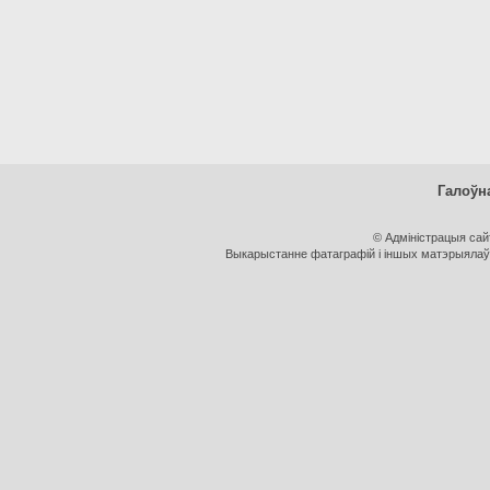
Галоўн
© Адміністрацыя са
Выкарыстанне фатаграфій і іншых матэрыялаў, 