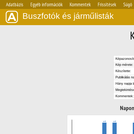
Adatbázis
Egyéb információk
Kommentek
Frissítések
Súgó
Buszfotók és járműlisták
Képazonosít
Kép mérete:
Készítette:
Publikálás n
Hány napja l
Megtekintés
Kommentek:
Napon