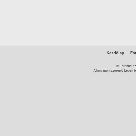
Kezdőlap
Fó
© Fotobus s
A honlapon szereplő képek fe