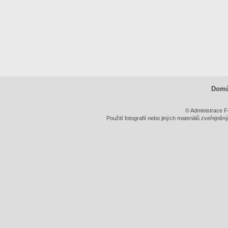
Dom
© Administrace F
Použití fotografií nebo jiných materiálů zveřejně