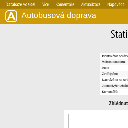
Databáze vozidel
Více
Komentáře
Aktualizace
Nápověda
Autobusová doprava
Stat
Identifikátor obráz
Velikost souboru:
Autor:
Zveřejněno:
Nachází se na str
Jednotlivých zhléd
Komentářů:
Zhlédnut