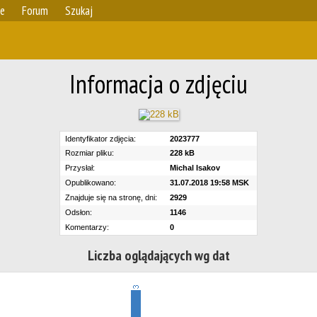
ie
Forum
Szukaj
Informacja o zdjęciu
Identyfikator zdjęcia:
2023777
Rozmiar pliku:
228 kB
Przysłał:
Michal Isakov
Opublikowano:
31.07.2018 19:58 MSK
Znajduje się na stronę, dni:
2929
Odsłon:
1146
Komentarzy:
0
Liczba oglądających wg dat