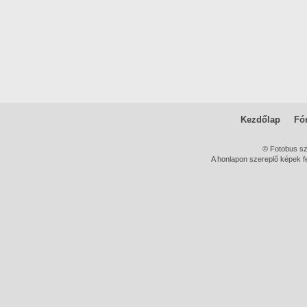
Kezdőlap
Fó
© Fotobus s
A honlapon szereplő képek fe