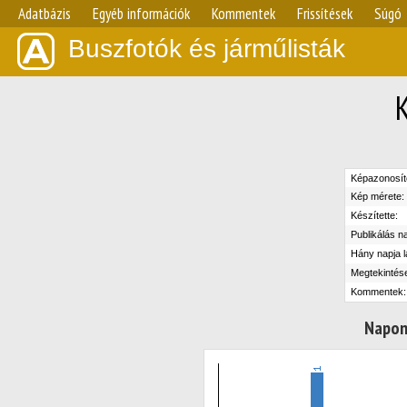
Adatbázis
Egyéb információk
Kommentek
Frissítések
Súgó
Buszfotók és járműlisták
Képazonosít
Kép mérete:
Készítette:
Publikálás n
Hány napja l
Megtekintés
Kommentek:
Napon