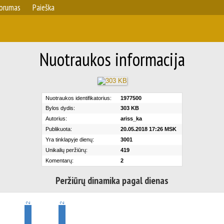
orumas
Paieška
Nuotraukos informacija
Nuotraukos identifikatorius:
1977500
Bylos dydis:
303 KB
Autorius:
ariss_ka
Publikuota:
20.05.2018 17:26 MSK
Yra tinklapyje dienų:
3001
Unikalių peržiūrų:
419
Komentarų:
2
Peržiūrų dinamika pagal dienas