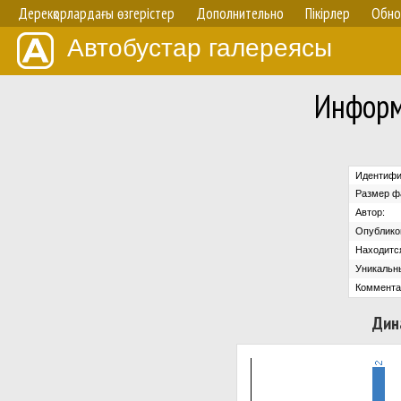
Дерекқорлардағы өзгерістер
Дополнительно
Пікірлер
Обно
Автобустар галереясы
Информ
Идентифи
Размер ф
Автор:
Опублико
Находится
Уникальн
Коммента
Дин