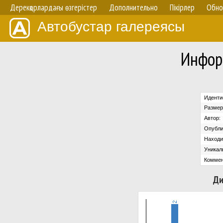
Дерекқорлардағы өзгерістер
Дополнительно
Пікірлер
Обно
Автобустар галереясы
Инфор
Иденти
Размер
Автор:
Опубли
Находит
Уникал
Коммен
Ди