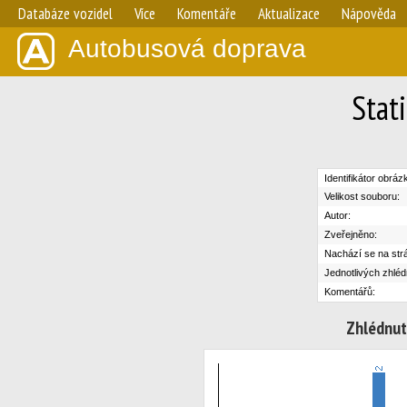
Databáze vozidel
Více
Komentáře
Aktualizace
Nápověda
Autobusová doprava
Stat
Identifikátor obráz
Velikost souboru:
Autor:
Zveřejněno:
Nachází se na str
Jednotlivých zhléd
Komentářů:
Zhlédnut