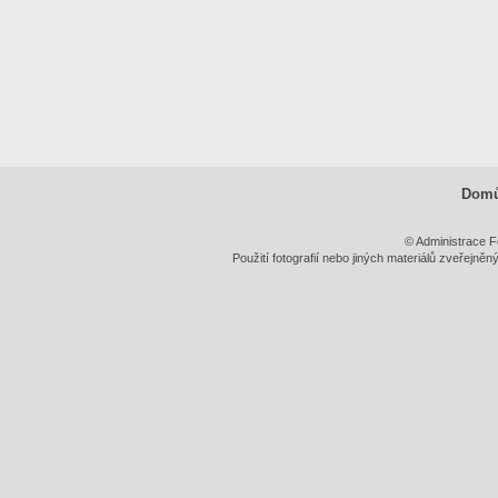
Dom
© Administrace F
Použití fotografií nebo jiných materiálů zveřejně