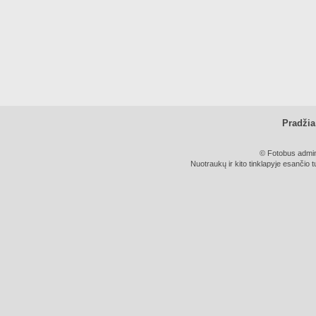
Pradžia
© Fotobus admini
Nuotraukų ir kito tinklapyje esančio t