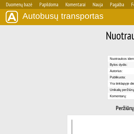
Duomenų bazė
Papildoma
Komentarai
Nauja
Pagalba
F
Autobusų transportas
Nuotrau
Nuotraukos identi
Bylos dydis:
Autorius:
Publikuota:
Yra tinklapyje di
Unikalių peržiūrų
Komentarų:
Peržiūrų