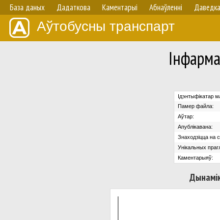
База даных
Дадаткова
Каментарыі
Абнаўленнi
Даведк
Аўтобусны транспарт
Iнфарма
Ідэнтыфікатар м
Памер файла:
Аўтар:
Апублікавана:
Знаходзіцца на с
Унікальных праг
Каментарыяў:
Дынамік