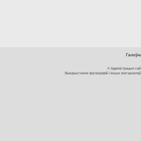
Галоўн
© Адміністрацыя са
Выкарыстанне фатаграфій і іншых матэрыялаў, 