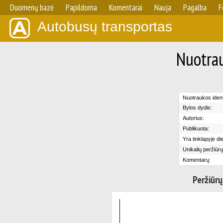
Duomenų bazė
Papildoma
Komentarai
Nauja
Pagalba
F
Autobusų transportas
Nuotrau
Nuotraukos identi
Bylos dydis:
Autorius:
Publikuota:
Yra tinklapyje di
Unikalių peržiūrų
Komentarų:
Peržiūrų