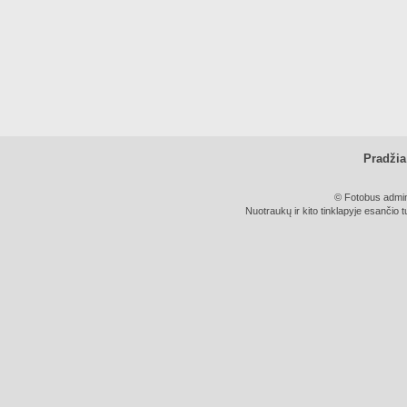
Pradžia
© Fotobus admini
Nuotraukų ir kito tinklapyje esančio t